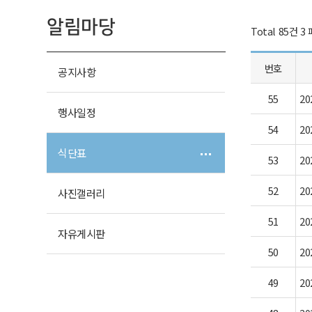
알림마당
Total 85건
3 
번호
공지사항
55
2
행사일정
54
2
식단표
53
2
52
2
사진갤러리
51
2
자유게시판
50
2
49
2