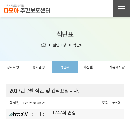
식단표
알림마당
식단표
공지사항
행사일정
식단표
사진갤러리
자유게시판
2017년 7월 식단 및 간식표입니다.
작성일 :
17-06-28 06:23
조회 :
955회
1747회 연결
http://│ː││ː│