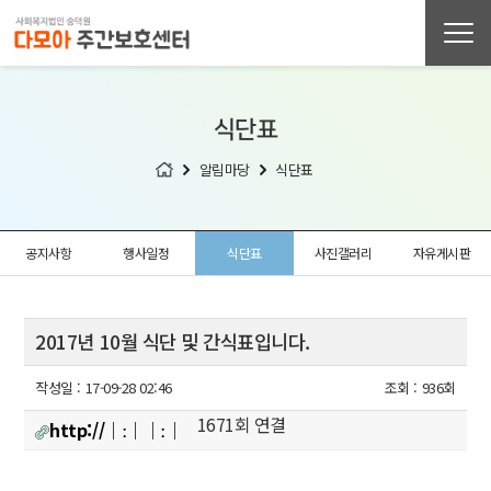
식단표
알림마당
식단표
공지사항
행사일정
식단표
사진갤러리
자유게시판
2017년 10월 식단 및 간식표입니다.
작성일 :
17-09-28 02:46
조회 :
936회
1671회 연결
http://│ː││ː│